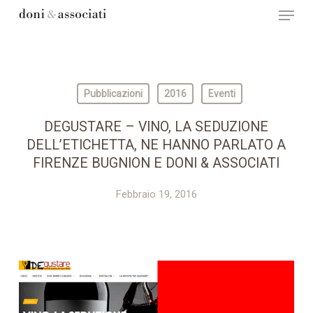
Menu
Skip
to
main
content
Pubblicazioni
2016
Eventi
DEGUSTARE – VINO, LA SEDUZIONE
DELL’ETICHETTA, NE HANNO PARLATO A
FIRENZE BUGNION E DONI & ASSOCIATI
Febbraio 19, 2016